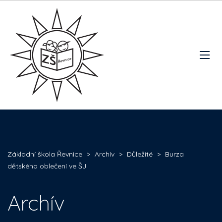
Základní škola Řevnice
>
Archív
>
Důležité
>
Burza
dětského oblečení ve ŠJ
Archív