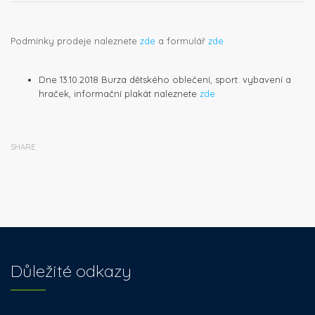
Podmínky prodeje naleznete
zde
a formulář
zde
Dne 13.10.2018 Burza dětského oblečení, sport. vybavení a
hraček, informační plakát naleznete
zde
SHARE
Důležité odkazy