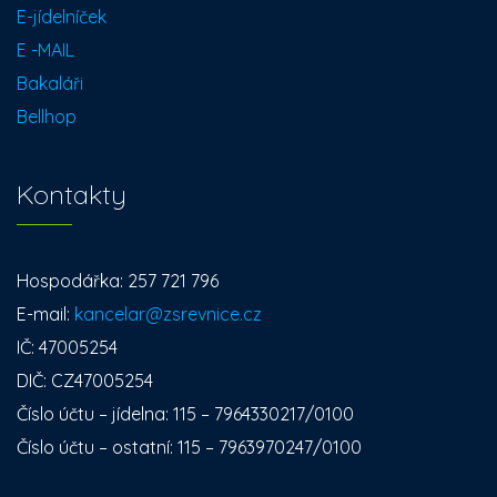
E-jídelníček
E -MAIL
Bakaláři
Bellhop
Kontakty
Hospodářka: 257 721 796
E-mail:
kancelar@zsrevnice.cz
IČ: 47005254
DIČ: CZ47005254
Číslo účtu – jídelna: 115 – 7964330217/0100
Číslo účtu – ostatní: 115 – 7963970247/0100