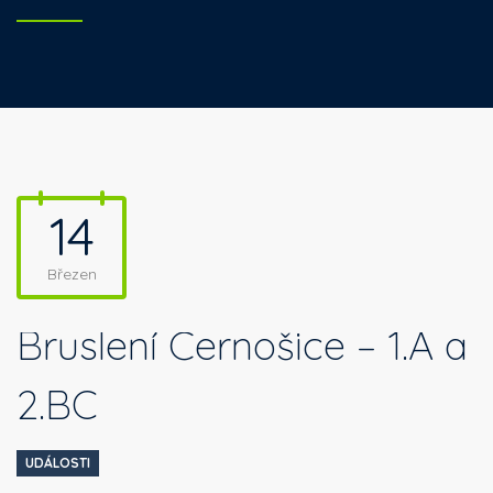
14
Březen
Bruslení Ćernošice – 1.A a
2.BC
UDÁLOSTI