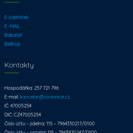
E-jídelníček
E -MAIL
Bakaláři
Bellhop
Kontakty
Hospodářka: 257 721 796
E-mail:
kancelar@zsrevnice.cz
IČ: 47005254
DIČ: CZ47005254
Číslo účtu – jídelna: 115 – 7964330217/0100
Číslo účtu – ostatní: 115 – 7963970247/0100