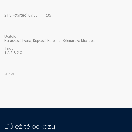
21.3. (čtvrtek) 07:55 – 11:35
Učitelé
Baráčková Ivana, Kupková Kateřina, Sklenářová Michaela
Třídy
1.A,2.B,2.C
SHARE
Důležité odkazy