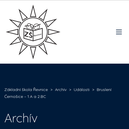
Základní škola Řevnice
>
Archív
>
Události
>
Bruslení
Ćernošice – 1.A a 2.BC
Archív