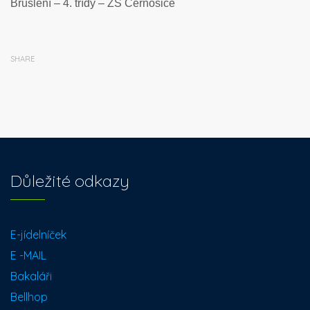
Bruslení – 4. třídy – ZS Černošice
SHARE
Důležité odkazy
E-jídelníček
E -MAIL
Bakaláři
Bellhop