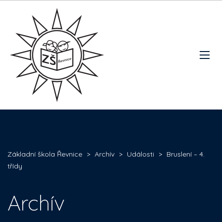
Základní škola Řevnice
>
Archív
>
Události
>
Bruslení – 4.
třídy
Archív