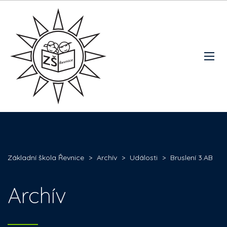
Základní škola Řevnice
>
Archív
>
Události
>
Bruslení 3.AB
Archív