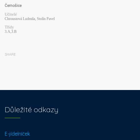
Černošice
Učitelé
Chroustová Ludmila, Stolín Pavel
Třídy
3.A,3.B
SHARE
Důležité odkazy
E-jídelníček