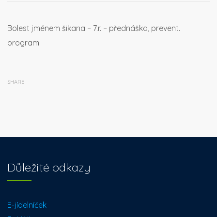
Bolest jménem šikana – 7.r. – přednáška, prevent.
program
SHARE
Důležité odkazy
E-jídelníček