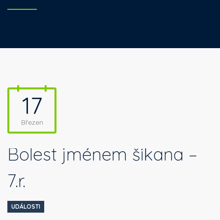
17
Březen
Bolest jménem šikana –
7.r.
UDÁLOSTI