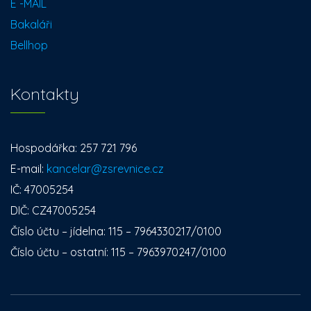
E -MAIL
Bakaláři
Bellhop
Kontakty
Hospodářka: 257 721 796
E-mail:
kancelar@zsrevnice.cz
IČ: 47005254
DIČ: CZ47005254
Číslo účtu – jídelna: 115 – 7964330217/0100
Číslo účtu – ostatní: 115 – 7963970247/0100