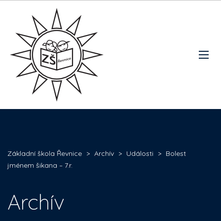
Základní škola Řevnice
>
Archív
>
Události
>
Bolest
jménem šikana – 7.r.
Archív