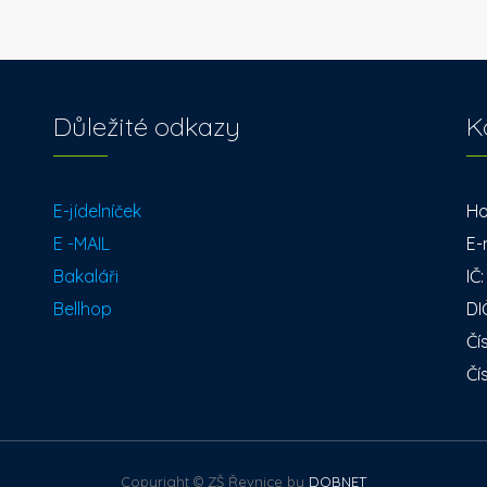
Důležité odkazy
K
E-jídelníček
Ho
E -MAIL
E-
Bakaláři
IČ
Bellhop
DI
Čí
Čí
Copyright © ZŠ Řevnice by
DOBNET