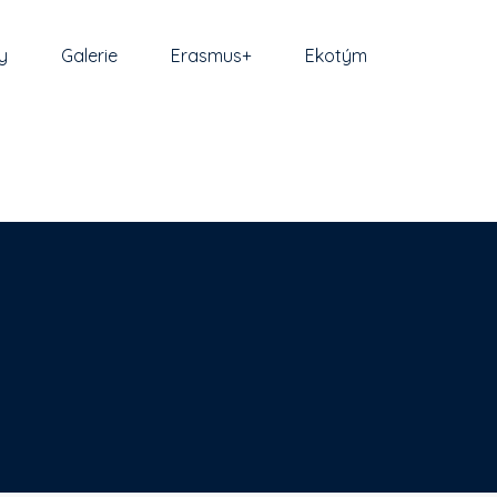
y
Galerie
Erasmus+
Ekotým