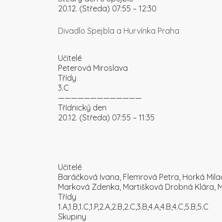
20.12. (Středa) 07:55 – 12:30
Divadlo Spejbla a Hurvínka Praha
Učitelé
Peterová Miroslava
Třídy
3.C
—————————————
Třídnický den
20.12. (Středa) 07:55 – 11:35
Učitelé
Baráčková Ivana, Flemrová Petra, Horká Mil
Marková Zdenka, Martišková Drobná Klára, M
Třídy
1.A,1.B,1.C,1.P,2.A,2.B,2.C,3.B,4.A,4.B,4.C,5.B,5.C
Skupiny