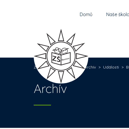
Domů
Naše škol
Základní škola Řevnice
>
Archív
>
Události
>
B
Archív