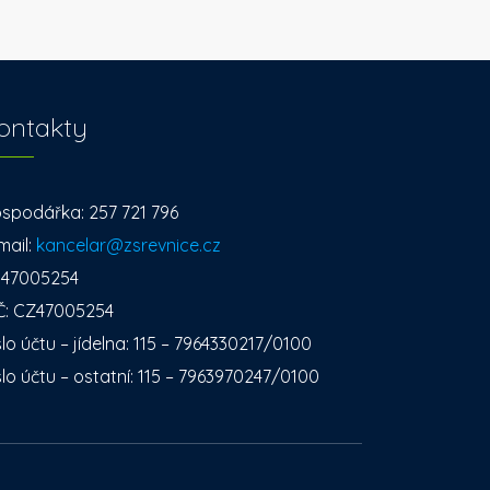
ontakty
spodářka: 257 721 796
mail:
kancelar@zsrevnice.cz
: 47005254
Č: CZ47005254
slo účtu – jídelna: 115 – 7964330217/0100
slo účtu – ostatní: 115 – 7963970247/0100