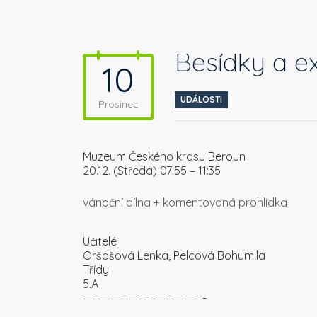
Besídky a e
10
UDÁLOSTI
Prosinec
Muzeum Českého krasu Beroun
20.12. (Středa) 07:55 – 11:35
vánoční dílna + komentovaná prohlídka
Učitelé
Oršošová Lenka, Pelcová Bohumila
Třídy
5.A
—————————————-