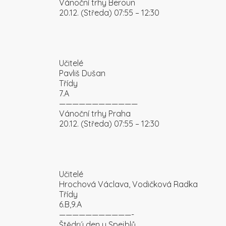
Vánoční trhy Beroun
20.12. (Středa) 07:55 – 12:30
Učitelé
Pavliš Dušan
Třídy
7.A
————————————
Vánoční trhy Praha
20.12. (Středa) 07:55 – 12:30
Učitelé
Hrochová Václava, Vodičková Radka
Třídy
6.B,9.A
———————————-
Štědrý den u Spejblů