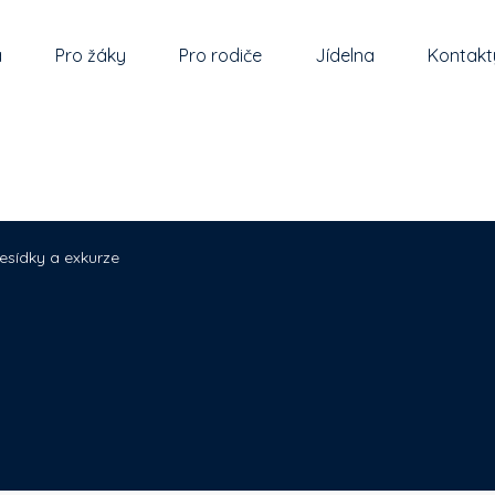
a
Pro žáky
Pro rodiče
Jídelna
Kontakt
esídky a exkurze