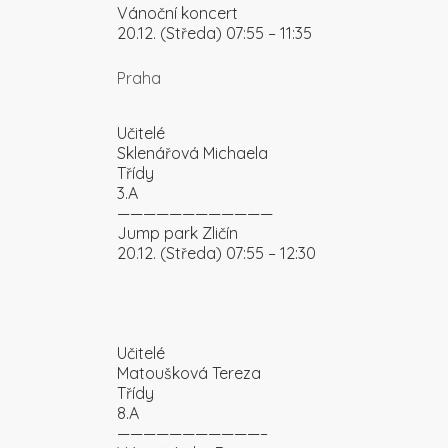
Vánoční koncert
20.12. (Středa) 07:55 – 11:35
Praha
Učitelé
Sklenářová Michaela
Třídy
3.A
————————————
Jump park Zličín
20.12. (Středa) 07:55 – 12:30
Učitelé
Matoušková Tereza
Třídy
8.A
———————————–