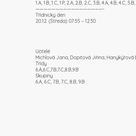
1.A, 1.B, 1.C, 1.P, 2.A, 2.B, 2.C, 3.B, 4.A, 4.B, 4.C, 5.B
—————————————————-
Třídnický den
20.12. (Středa) 07:55 – 12:30
Učitelé
Michlová Jana, Dopitová Jiřina, Hanykýřová E
Třídy
6.A,6.C,7.B,7.C,8.B,9.B
Skupiny
6.A, 6.C, 7.B, 7.C, 8.B, 9.B