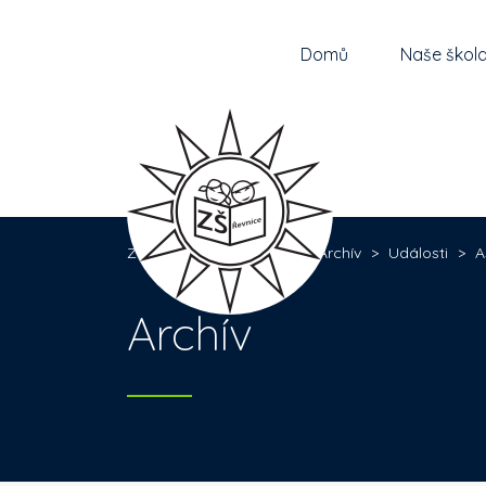
Domů
Naše škol
Základní škola Řevnice
>
Archív
>
Události
>
A
Archív