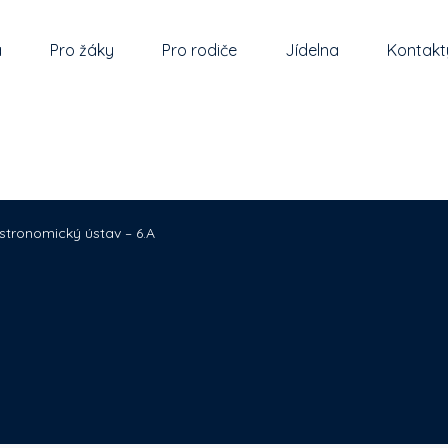
a
Pro žáky
Pro rodiče
Jídelna
Kontakt
stronomický ústav – 6.A