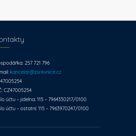
ontakty
spodářka: 257 721 796
mail:
kancelar@zsrevnice.cz
: 47005254
Č: CZ47005254
slo účtu – jídelna: 115 – 7964330217/0100
slo účtu – ostatní: 115 – 7963970247/0100