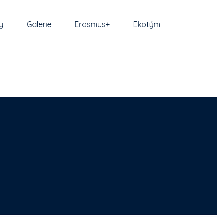
y
Galerie
Erasmus+
Ekotým