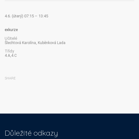
4.6. (úterý) 07:15 – 13:45
exkurze
Učitelé
Šlechtová Karolína, Kuběnková Lada
Třídy
4.A,4.C
SHARE
Důležité odkazy