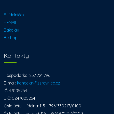
E-jídelníček
E -MAIL
Bakaláři
Bellhop
Kontakty
Hospodářka: 257 721 796
E-mail:
kancelar@zsrevnice.cz
IČ: 47005254
DIČ: CZ47005254
Číslo účtu – jídelna: 115 – 7964330217/0100
Číslo účtu – ostatní: 115 – 7963970247/0100