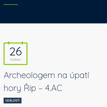
26
Květen
Archeologem na úpatí
hory Řip – 4.AC
UDÁLOSTI