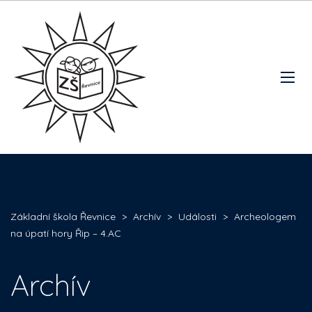
Základní škola Řevnice
>
Archív
>
Události
>
Archeologem
na úpatí hory Řip – 4.AC
Archív