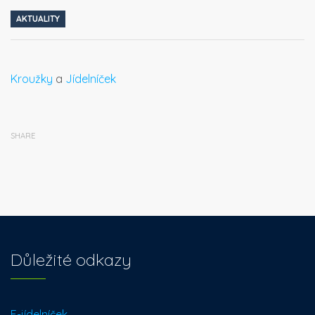
AKTUALITY
Kroužky
a
Jídelníček
SHARE
Důležité odkazy
E-jídelníček