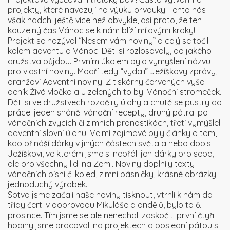
projekty, které navazují na výuku prvouky. Tento nás
však nadchl ještě více než obvykle, asi proto, že ten
kouzelný čas Vánoc se k nám blíží mílovými kroky!
Projekt se nazýval “Nesem vám noviny” a celý se točil
kolem adventu a Vánoc. Děti si rozlosovaly, do jakého
družstva půjdou. Prvním úkolem bylo vymyšlení názvu
pro vlastní noviny. Modří tedy “vydali” Ježíškovy zprávy,
oranžoví Adventní noviny. Z tiskárny červených vyšel
deník Živá vločka a u zelených to byl Vánoční stromeček.
Děti si ve družstvech rozdělily úlohy a chutě se pustily do
práce: jeden sháněl vánoční recepty, druhý pátral po
vánočních zvycích či zimních pranostikách, třetí vymýšlel
adventní slovní úlohu. Velmi zajímavé byly články o tom,
kdo přináší dárky v jiných částech světa a nebo dopis
Ježíškovi, ve kterém jsme si nepřáli jen dárky pro sebe,
ale pro všechny lidi na Zemi. Noviny doplnily texty
vánočních písní či koled, zimní básničky, krásné obrázky i
jednoduchý výrobek.
Sotva jsme začali naše noviny tisknout, vtrhli k nám do
třídy čerti v doprovodu Mikuláše a andělů, bylo to 6.
prosince. Tím jsme se ale nenechali zaskočit: první čtyři
hodiny jsme pracovali na projektech a poslední pátou si