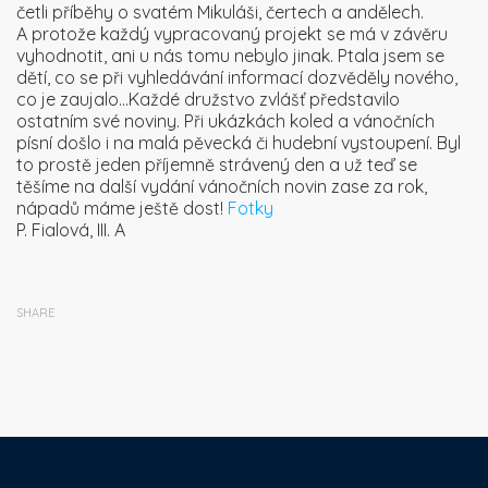
četli příběhy o svatém Mikuláši, čertech a andělech.
A protože každý vypracovaný projekt se má v závěru
vyhodnotit, ani u nás tomu nebylo jinak. Ptala jsem se
dětí, co se při vyhledávání informací dozvěděly nového,
co je zaujalo…Každé družstvo zvlášť představilo
ostatním své noviny. Při ukázkách koled a vánočních
písní došlo i na malá pěvecká či hudební vystoupení. Byl
to prostě jeden příjemně strávený den a už teď se
těšíme na další vydání vánočních novin zase za rok,
nápadů máme ještě dost!
Fotky
P. Fialová, III. A
SHARE