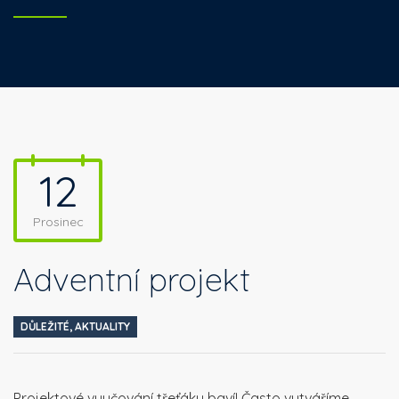
12
Prosinec
Adventní projekt
DŮLEŽITÉ
,
AKTUALITY
Projektové vyučování třeťáky baví! Často vytváříme