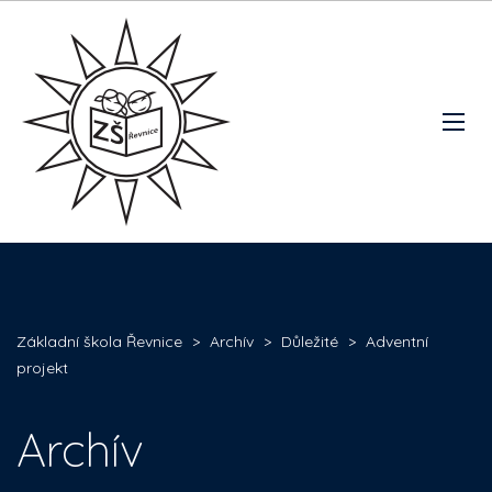
Základní škola Řevnice
>
Archív
>
Důležité
>
Adventní
projekt
Archív