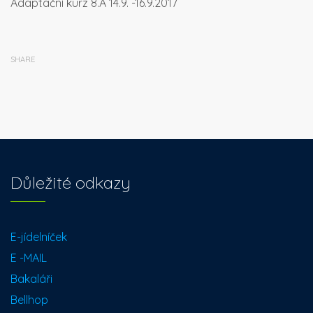
Adaptační kurz 8.A 14.9. -16.9.2017
SHARE
Důležité odkazy
E-jídelníček
E -MAIL
Bakaláři
Bellhop