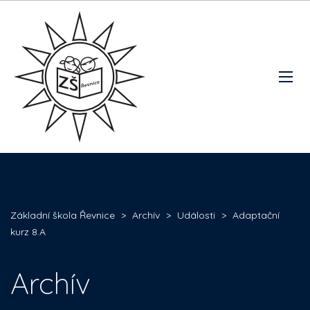
Základní škola Řevnice
>
Archív
>
Události
>
Adaptační
kurz 8.A
Archív