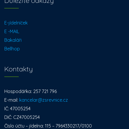
Důležité odkazy
E-jídelníček
E -MAIL
Bakaláři
Bellhop
Kontakty
Hospodářka: 257 721 796
E-mail:
kancelar@zsrevnice.cz
IČ: 47005254
DIČ: CZ47005254
Číslo účtu – jídelna: 115 – 7964330217/0100