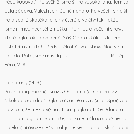
něco kupovat). Po svčině jsme šli na vysoká lana. Tam to
byla zábava. Vylezl jsem úplně nahoru! Po večeři jsme šli
na disco. Diskotéka je jen v úterý a ve čtvrtek. Takže
jsme ji hned nechtěli zmeškat. Po ní byla večerní show,
která byla fakt povedená. Náš Ondra skákal s kolem a
ostatní instruktoři předváděli ohňovou show. Moc se mi
to líbilo. Poté jsme museli jít spát. Matěj
Fára, V. A
Den druhý (14. 9.)
Po snídani jsme měli sraz s Ondrou a šli jsme na tzv.
“skok do prázdna”. Bylo to úžasné a vzrušující! Spočívalo
to v tom, že mezi dvěma stromy bylo natažené lano a
pod námi byl lom. Samozřejmě jsme měli na sobě helmu
a celotělní úvazek. Přivázali jsme se na lano a skočili dolů.