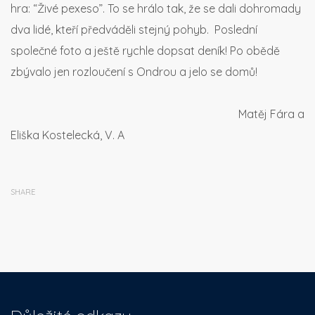
hra: “Živé pexeso”. To se hrálo tak, že se dali dohromady
dva lidé, kteří předváděli stejný pohyb. Poslední
společné foto a ještě rychle dopsat deník! Po obědě
zbývalo jen rozloučení s Ondrou a jelo se domů!
Matěj Fára a
Eliška Kostelecká, V. A
SHARE