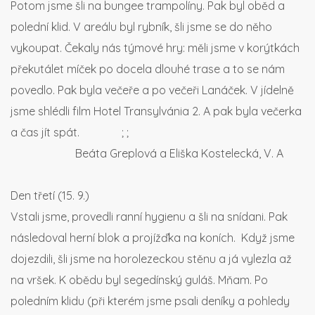
Potom jsme šli na bungee trampolíny. Pak byl oběd a
polední klid. V areálu byl rybník, šli jsme se do něho
vykoupat. Čekaly nás týmové hry: měli jsme v korýtkách
překutálet míček po docela dlouhé trase a to se nám
povedlo. Pak byla večeře a po večeři Lanáček. V jídelně
jsme shlédli film Hotel Transylvánia 2. A pak byla večerka
a čas jít spát. ; ;
Beáta Greplová a Eliška Kostelecká, V. A
Den třetí (15. 9.)
Vstali jsme, provedli ranní hygienu a šli na snídani. Pak
následoval herní blok a projížďka na koních. Když jsme
dojezdili, šli jsme na horolezeckou stěnu a já vylezla až
na vršek. K obědu byl segedínský guláš. Mňam. Po
poledním klidu (při kterém jsme psali deníky a pohledy