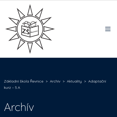
Základní škola Řevnice
>
Archív
>
Aktuality
>
Adaptační
kurz – 5.A
Archív