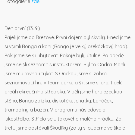
Fotogalerie
zde
Den první (13. 9.)
Přijeli jsme do Březové. První dojem byl skvělý. Hned jsme
si všimli Bonga a koní (Bongo je velký překážkový hrad).
Pak jsme se šli ubytovat. Pokoje byly útulné. Po obědě
jsme se šli seznámit s instruktorem. Byl to Ondra. Mohli
jsme mu rovnou tykat. S Ondrou jsme si zahráli
seznamovací hru v Team parku a šli jsme si projít celý
areál rekreačního střediska. Viděli jsme horolezeckou
stěnu, Bongo zblízka, diskotéku, chatky, Lanáček,
trampolíny a bazén. V programu následovala
lukostřelba. Střílelo se u takového malého hrádku. Za
trefu jsme dostávali Škudlíky (za ty si budeme ve škole