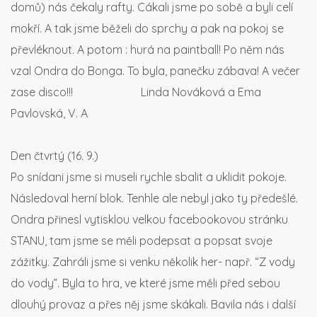
domů) nás čekaly rafty. Cákali jsme po sobě a byli celí
mokří. A tak jsme běželi do sprchy a pak na pokoj se
převléknout. A potom : hurá na paintball! Po něm nás
vzal Ondra do Bonga. To byla, panečku zábava! A večer
zase disco!!!
Linda Nováková a Ema
Pavlovská, V. A
Den čtvrtý (16. 9.)
Po snídani jsme si museli rychle sbalit a uklidit pokoje.
Následoval herní blok. Tenhle ale nebyl jako ty předešlé.
Ondra přinesl vytisklou velkou facebookovou stránku
STANU, tam jsme se měli podepsat a popsat svoje
zážitky. Zahráli jsme si venku několik her- např. “Z vody
do vody”. Byla to hra, ve které jsme měli před sebou
dlouhý provaz a přes něj jsme skákali. Bavila nás i další