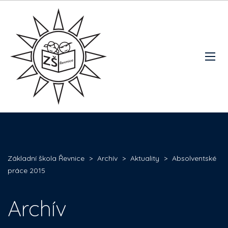
Základní škola Řevnice
>
Archív
>
Aktuality
>
Absolventské
práce 2015
Archív