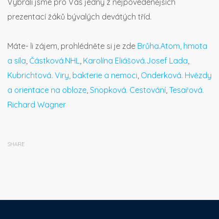
Vybrali jsme pro Vás jedny z nejpovedenějších
prezentací žáků bývalých devátých tříd.
Máte- li zájem, prohlédněte si je zde
Brůha.Atom, hmota
a síla
,
Částková.NHL
,
Karolína Eliášová.Josef Lada
,
Kubrichtová. Viry, bakterie a nemoci
,
Onderková. Hvězdy
a orientace na obloze
,
Snopková. Cestování
,
Tesařová.
Richard Wagner
SHARE