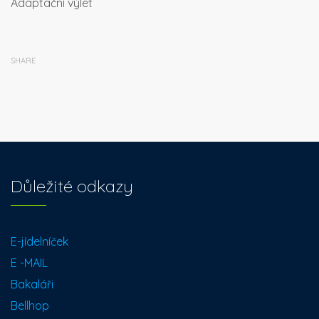
Adaptační výlet
SHARE
Důležité odkazy
E-jídelníček
E -MAIL
Bakaláři
Bellhop