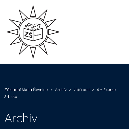
Základní škola Řevnice
>
Archív
>
Události
>
6.A Exurze
Srbsko
Archív