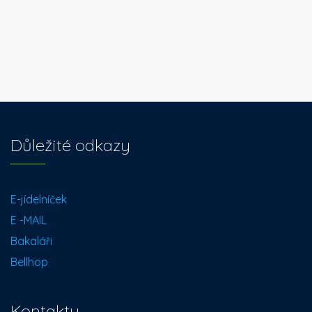
Důležité odkazy
E-jídelníček
E -MAIL
Bakaláři
Bellhop
Kontakty