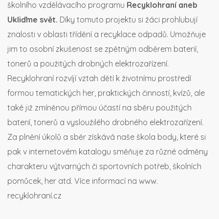
školního vzdělávacího programu
Recyklohraní aneb
Ukliďme svět.
Díky tomuto projektu si žáci prohlubují
znalosti v oblasti třídění a recyklace odpadů. Umožňuje
jim to osobní zkušenost se zpětným odběrem baterií,
tonerů a použitých drobných elektrozařízení.
Recyklohraní rozvíjí vztah dětí k životnímu prostředí
formou tematických her, praktických činností, kvízů, ale
také již zmíněnou přímou účastí na sběru použitých
baterií, tonerů a vysloužilého drobného elektrozařízení.
Za plnění úkolů a sběr získává naše škola body, které si
pak v internetovém katalogu směňuje za různé odměny
charakteru výtvarných či sportovních potřeb, školních
pomůcek, her atd. Více informací na www.
recyklohraní.cz