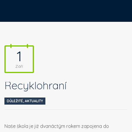
1
Září
Recyklohraní
DŮLEŽITÉ
,
AKTUALITY
Naše škola je již dvanáctým rokem zapojena do