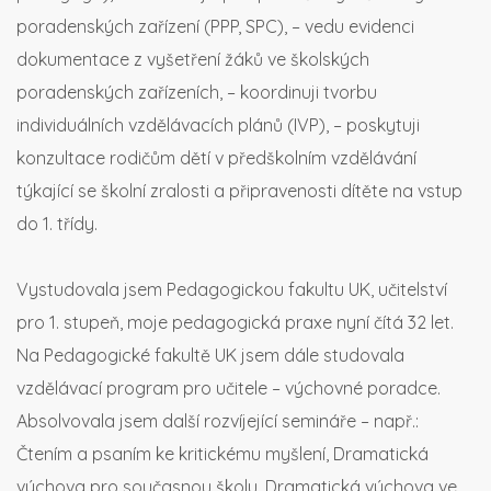
poradenských zařízení (PPP, SPC),
– vedu evidenci
dokumentace z vyšetření žáků ve školských
poradenských zařízeních,
– koordinuji tvorbu
individuálních vzdělávacích plánů (IVP),
– poskytuji
konzultace rodičům dětí v předškolním vzdělávání
týkající se školní zralosti a připravenosti dítěte na vstup
do 1. třídy.
Vystudovala jsem Pedagogickou fakultu UK, učitelství
pro 1. stupeň, moje pedagogická praxe nyní čítá 32 let.
Na Pedagogické fakultě UK jsem dále studovala
vzdělávací program pro učitele – výchovné poradce.
Absolvovala jsem další rozvíjející semináře – např.:
Čtením a psaním ke kritickému myšlení, Dramatická
výchova pro současnou školu, Dramatická výchova ve