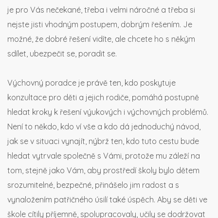
je pro Vás nečekané, třeba i velmi náročné a třeba si
nejste jisti vhodným postupem, dobrým řešením. Je
možné, že dobré řešení vidíte, ale chcete ho s někým
sdílet, ubezpečit se, poradit se.
Výchovný poradce je právě ten, kdo poskytuje
konzultace pro děti a jejich rodiče, pomáhá postupně
hledat kroky k řešení výukových i výchovných problémů.
Není to někdo, kdo ví vše a kdo dá jednoduchý návod,
jak se v situaci vynajít, nýbrž ten, kdo tuto cestu bude
hledat vytrvale společně s Vámi, protože mu záleží na
tom, stejně jako Vám, aby prostředí školy bylo dětem
srozumitelné, bezpečné, přinášelo jim radost a s
vynaložením patřičného úsilí také úspěch. Aby se děti ve
škole cítily příjemně, spolupracovaly, učily se dodržovat