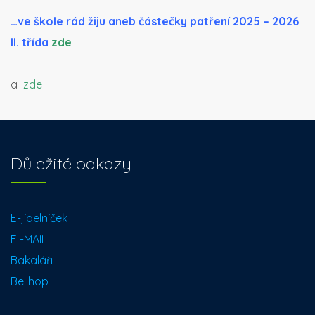
…ve škole rád žiju aneb částečky patření 2025 – 2026
II. třída
zde
a
zde
Důležité odkazy
E-jídelníček
E -MAIL
Bakaláři
Bellhop