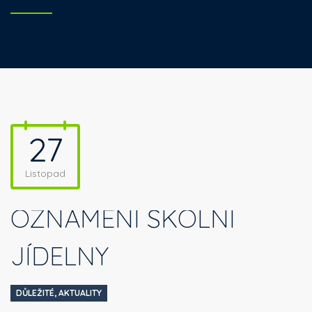
27
Listopad
OZNÁMENÍ ŠKOLNÍ
JÍDELNY
DŮLEŽITÉ
,
AKTUALITY