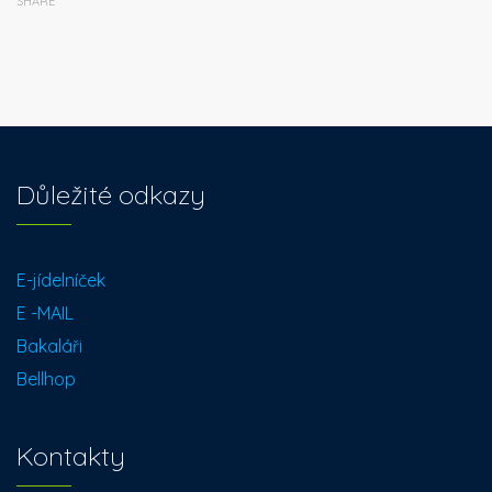
SHARE
Důležité odkazy
E-jídelníček
E -MAIL
Bakaláři
Bellhop
Kontakty