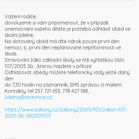
Vážení rodiče,
dovolujeme si vám připomenout, že v případě
onemocnění vašeho dítěte je potřeba odhlásit oběd ve
školní jídelně.
Na dotovaný oběd má dítě nárok pouze první den
nemoci, tj. první den neplánované nepřítomnosti ve
škole.
Stravování žáků základní školy se řídí vyhláškou číslo
107/2005 Sb. , kterou najdete v příloze
Odhlašovat obědy můžete telefonicky vždy ještě daný
den
do 7,30 hodin na záznamník, SMS zprávou či mailem.
Kontakty: tel 257 721 653, 778 427 188,
jidelna@zsrevnice.cz
.
https://www.zakony.cz/zakony/2005/101/zakon-107-
2005-Sb-SB2005107