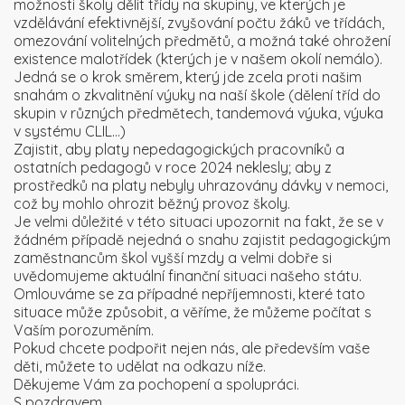
možnosti školy dělit třídy na skupiny, ve kterých je
vzdělávání efektivnější, zvyšování počtu žáků ve třídách,
omezování volitelných předmětů, a možná také ohrožení
existence malotřídek (kterých je v našem okolí nemálo).
Jedná se o krok směrem, který jde zcela proti našim
snahám o zkvalitnění výuky na naší škole (dělení tříd do
skupin v různých předmětech, tandemová výuka, výuka
v systému CLIL…)
Zajistit, aby platy nepedagogických pracovníků a
ostatních pedagogů v roce 2024 neklesly; aby z
prostředků na platy nebyly uhrazovány dávky v nemoci,
což by mohlo ohrozit běžný provoz školy.
Je velmi důležité v této situaci upozornit na fakt, že se v
žádném případě nejedná o snahu zajistit pedagogickým
zaměstnancům škol vyšší mzdy a velmi dobře si
uvědomujeme aktuální finanční situaci našeho státu.
Omlouváme se za případné nepříjemnosti, které tato
situace může způsobit, a věříme, že můžeme počítat s
Vaším porozuměním.
Pokud chcete podpořit nejen nás, ale především vaše
děti, můžete to udělat na odkazu níže.
Děkujeme Vám za pochopení a spolupráci.
S pozdravem,