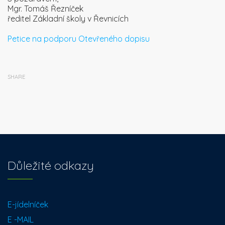
Mgr. Tomáš Řezníček
ředitel Základní školy v Řevnicích
Petice na podporu Otevřeného dopisu
SHARE
Důležité odkazy
E-jídelníček
E -MAIL