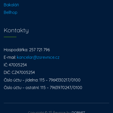
Bakaláři
Bellhop
Kontakty
Hospodářka: 257 721 796
E-mail:
kancelar@zsrevnice.cz
IČ: 47005254
DIČ: CZ47005254
Číslo účtu – jídelna: 115 – 7964330217/0100
Číslo účtu – ostatní: 115 – 7963970247/0100
Copyright © ZŠ Řevnice by
DOBNET