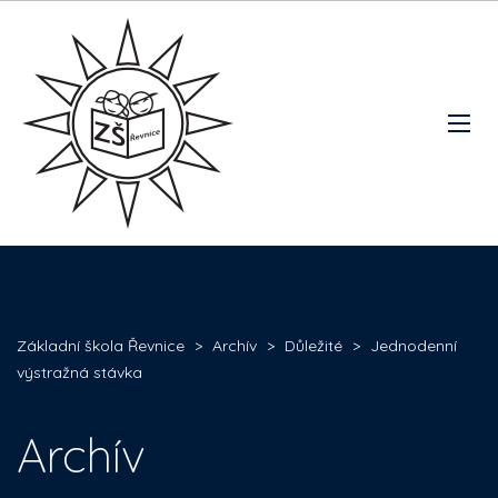
Základní škola Řevnice
>
Archív
>
Důležité
>
Jednodenní
výstražná stávka
Archív