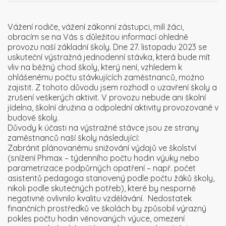
Vážení rodiče, vážení zákonní zástupci, milí žáci,
obracím se na Vás s důležitou informací ohledně
provozu naší základní školy. Dne 27. listopadu 2023 se
uskuteční výstražná jednodenní stávka, která bude mít
vliv na běžný chod školy, který není, vzhledem k
ohlášenému počtu stávkujících zaměstnanců, možno
zajistit. Z tohoto důvodu jsem rozhodl o uzavření školy a
zrušení veškerých aktivit. V provozu nebude ani školní
jídelna, školní družina a odpolední aktivity provozované v
budově školy.
Důvody k účasti na výstražné stávce jsou ze strany
zaměstnanců naší školy následující:
Zabránit plánovanému snižování výdajů ve školství
(snížení Phmax – týdenního počtu hodin výuky nebo
parametrizace podpůrných opatření – např. počet
asistentů pedagoga stanovený podle počtu žáků školy,
nikoli podle skutečných potřeb), které by nesporně
negativně ovlivnilo kvalitu vzdělávání. Nedostatek
finančních prostředků ve školách by způsobil výrazný
pokles počtu hodin věnovaných výuce, omezení