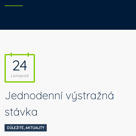
24
Listopad
Jednodenní výstražná
stávka
DŮLEŽITÉ
,
AKTUALITY